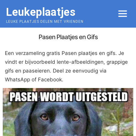
Skip
Leukeplaatjes
to
MENU
content
LEUKE PLAATJES DELEN MET VRIENDEN
Pasen Plaatjes en Gifs
Een verzameling gratis Pasen plaatjes en gifs. Je
vindt er bijvoorbeeld lente-afbeeldingen, grappige
gifs en paaseieren. Deel ze eenvoudig via
WhatsApp of Facebook.