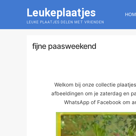
Skip
Leukeplaatjes
to
HOM
content
LEUKE PLAATJES DELEN MET VRIENDEN
fijne paasweekend
Welkom bij onze collectie plaatje
afbeeldingen om je zaterdag en pa
WhatsApp of Facebook om a