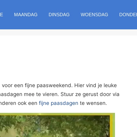
E
MAANDAG
DINSDAG
WOENSDAG
DONDE
s voor een fijne paasweekend. Hier vind je leuke
asdagen mee te vieren. Stuur ze gerust door via
nderen ook een
fijne paasdagen
te wensen.