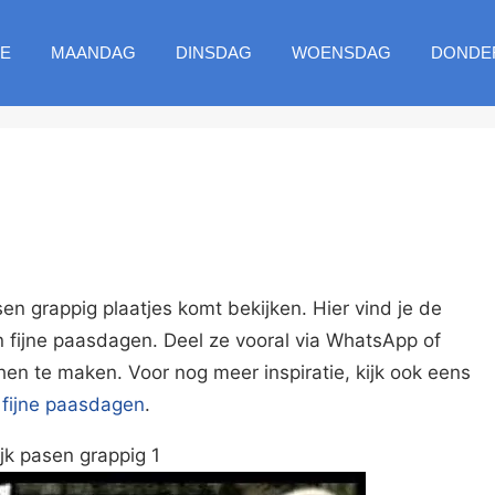
E
MAANDAG
DINSDAG
WOENSDAG
DONDE
asen grappig plaatjes komt bekijken. Hier vind je de
 fijne paasdagen. Deel ze vooral via WhatsApp of
n te maken. Voor nog meer inspiratie, kijk ook eens
p
fijne paasdagen
.
ijk pasen grappig 1