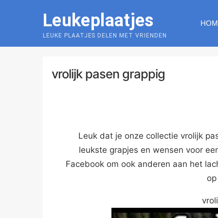
Skip
Leukeplaatjes
to
HOM
content
LEUKE PLAATJES DELEN MET VRIENDEN
vrolijk pasen grappig
Leuk dat je onze collectie vrolijk p
leukste grapjes en wensen voor een
Facebook om ook anderen aan het lache
o
vrol