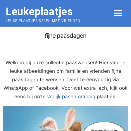
Skip
Leukeplaatjes
to
MENU
content
LEUKE PLAATJES DELEN MET VRIENDEN
fijne paasdagen
Welkom bij onze collectie paaswensen! Hier vind je
leuke afbeeldingen om familie en vrienden fijne
paasdagen te wensen. Deel ze eenvoudig via
WhatsApp of Facebook. Voor wat extra lach, kijk ook
eens bij onze
vrolijk pasen grappig
plaatjes.