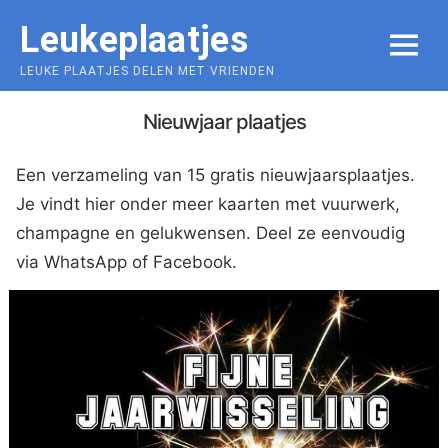
Skip
Leukeplaatjes
to
MENU
content
LEUKE PLAATJES DELEN MET VRIENDEN
Nieuwjaar plaatjes
Een verzameling van 15 gratis nieuwjaarsplaatjes.
Je vindt hier onder meer kaarten met vuurwerk,
champagne en gelukwensen. Deel ze eenvoudig
via WhatsApp of Facebook.