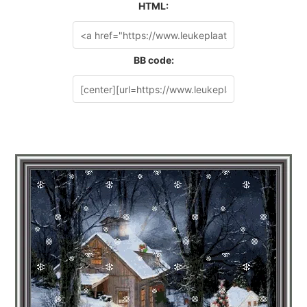
HTML:
BB code: