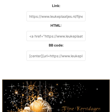
Link:
HTML:
BB code: