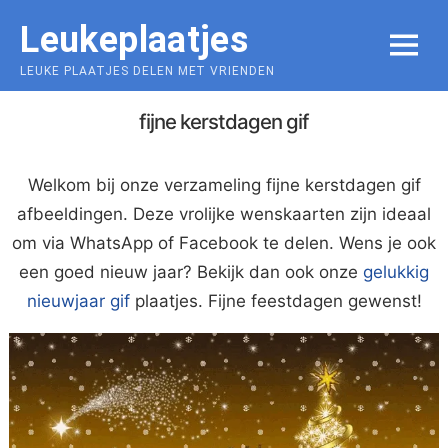
Skip
Leukeplaatjes
to
MENU
content
LEUKE PLAATJES DELEN MET VRIENDEN
fijne kerstdagen gif
Welkom bij onze verzameling fijne kerstdagen gif
afbeeldingen. Deze vrolijke wenskaarten zijn ideaal
om via WhatsApp of Facebook te delen. Wens je ook
een goed nieuw jaar? Bekijk dan ook onze
gelukkig
nieuwjaar gif
plaatjes. Fijne feestdagen gewenst!