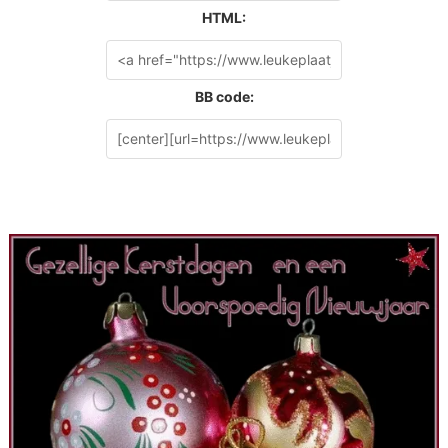
HTML:
BB code: