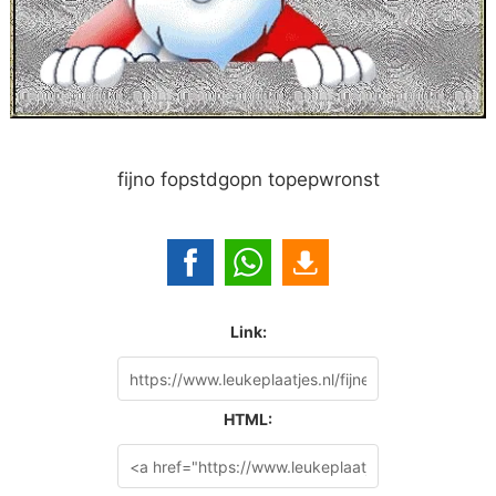
fijno fopstdgopn topepwronst
Link:
HTML: