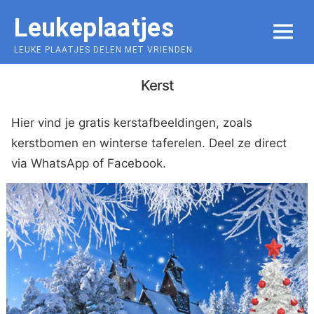
Skip
Leukeplaatjes
to
MENU
content
LEUKE PLAATJES DELEN MET VRIENDEN
Kerst
Hier vind je gratis kerstafbeeldingen, zoals
kerstbomen en winterse taferelen. Deel ze direct
via WhatsApp of Facebook.