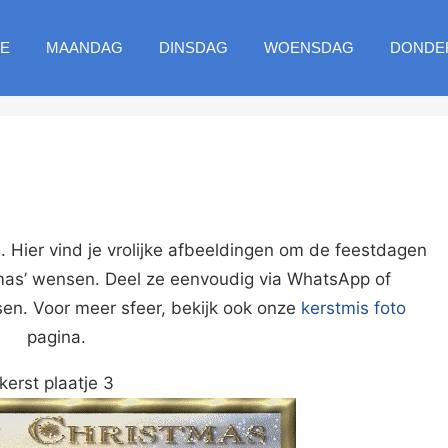
E
MAANDAG
DINSDAG
WOENSDAG
DONDE
s. Hier vind je vrolijke afbeeldingen om de feestdagen
tmas’ wensen. Deel ze eenvoudig via WhatsApp of
en. Voor meer sfeer, bekijk ook onze
kerstmis foto
pagina.
kerst plaatje 3