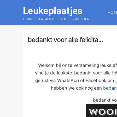
Skip
Leukeplaatjes
to
HOM
content
LEUKE PLAATJES DELEN MET VRIENDEN
bedankt voor alle felicita...
Welkom bij onze verzameling leuke af
vind je de leukste ‘bedankt voor alle fe
gerust via WhatsApp of Facebook om j
hebben we ook nog een
bedank
bedankt voo