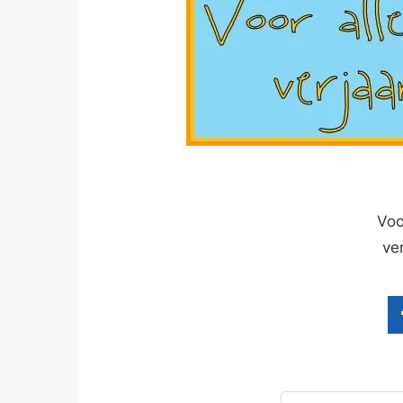
Voo
ve