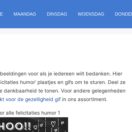
E
MAANDAG
DINSDAG
WOENSDAG
DONDE
beeldingen voor als je iedereen wilt bedanken. Hier
licitaties humor’ plaatjes en gifs om te sturen. Deel ze
e dankbaarheid te tonen. Voor andere gelegenheden
t voor de gezelligheid gif
in ons assortiment.
r alle felicitaties humor 1