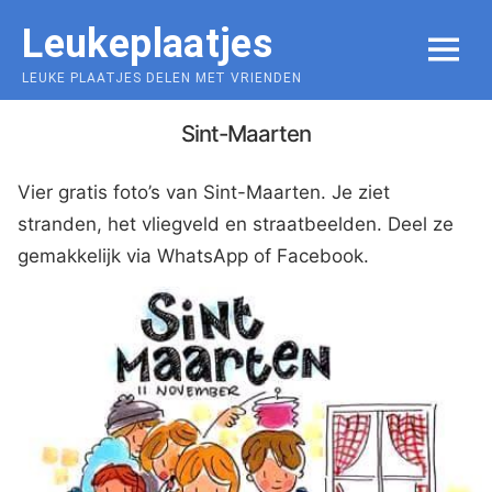
Skip
Leukeplaatjes
to
MENU
content
LEUKE PLAATJES DELEN MET VRIENDEN
Sint-Maarten
Vier gratis foto’s van Sint-Maarten. Je ziet
stranden, het vliegveld en straatbeelden. Deel ze
gemakkelijk via WhatsApp of Facebook.