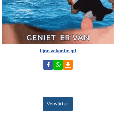
fijne vakantie gif
Facebook
WhatsApp
Download
Vorwärts ›