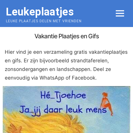
Skip
Leukeplaatjes
to
MENU
content
LEUKE PLAATJES DELEN MET VRIENDEN
Vakantie Plaatjes en Gifs
Hier vind je een verzameling gratis vakantieplaatjes
en gifs. Er zijn bijvoorbeeld strandtaferelen,
zonsondergangen en landschappen. Deel ze
eenvoudig via WhatsApp of Facebook.