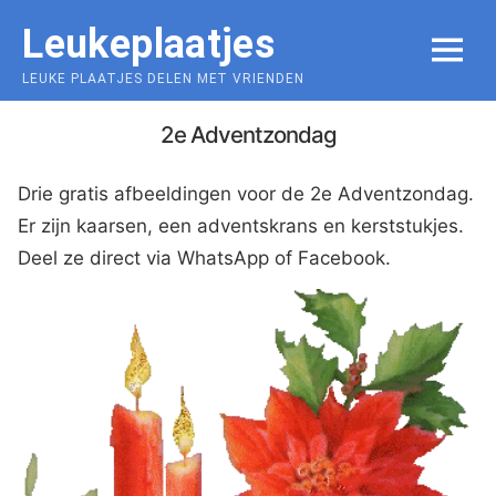
Skip
Leukeplaatjes
to
MENU
content
LEUKE PLAATJES DELEN MET VRIENDEN
2e Adventzondag
Drie gratis afbeeldingen voor de 2e Adventzondag.
Er zijn kaarsen, een adventskrans en kerststukjes.
Deel ze direct via WhatsApp of Facebook.