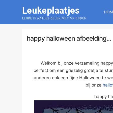
Skip
Leukeplaatjes
to
HOM
content
LEUKE PLAATJES DELEN MET VRIENDEN
happy halloween afbeelding...
Welkom bij onze verzameling happy 
perfect om een griezelig groetje te s
anderen ook een fijne Halloween te w
bij onze
hall
happy ha