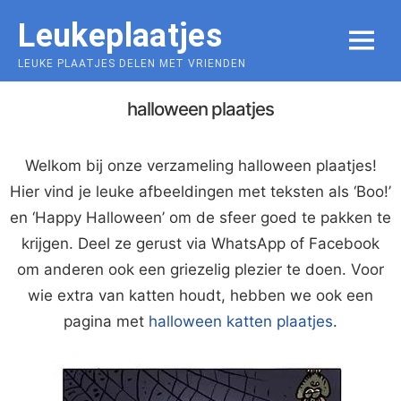
Skip
Leukeplaatjes
to
MENU
content
LEUKE PLAATJES DELEN MET VRIENDEN
halloween plaatjes
Welkom bij onze verzameling halloween plaatjes!
Hier vind je leuke afbeeldingen met teksten als ‘Boo!’
en ‘Happy Halloween’ om de sfeer goed te pakken te
krijgen. Deel ze gerust via WhatsApp of Facebook
om anderen ook een griezelig plezier te doen. Voor
wie extra van katten houdt, hebben we ook een
pagina met
halloween katten plaatjes
.