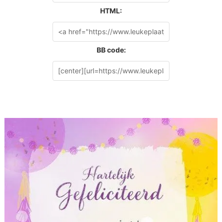
HTML:
BB code: