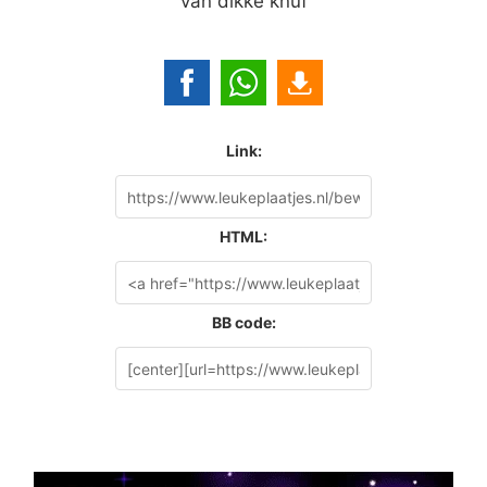
van dikke knuf
Link:
HTML:
BB code: