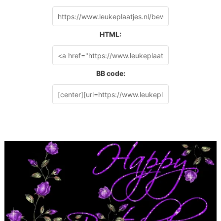
HTML:
BB code: