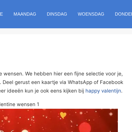
E
MAANDAG
DINSDAG
WOENSDAG
DONDE
 wensen. We hebben hier een fijne selectie voor je,
n. Deel gerust een kaartje via WhatsApp of Facebook
r ideeën kun je ook eens kijken bij
happy valentijn
.
lentine wensen 1