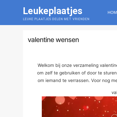
Skip
Leukeplaatjes
to
HOM
content
LEUKE PLAATJES DELEN MET VRIENDEN
valentine wensen
Welkom bij onze verzameling valentine
om zelf te gebruiken of door te sture
om iemand te verrassen. Voor nog mee
va