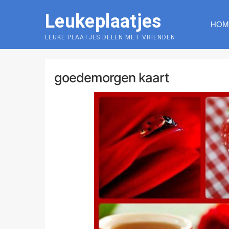
Skip
Leukeplaatjes
to
HOM
content
LEUKE PLAATJES DELEN MET VRIENDEN
goedemorgen kaart