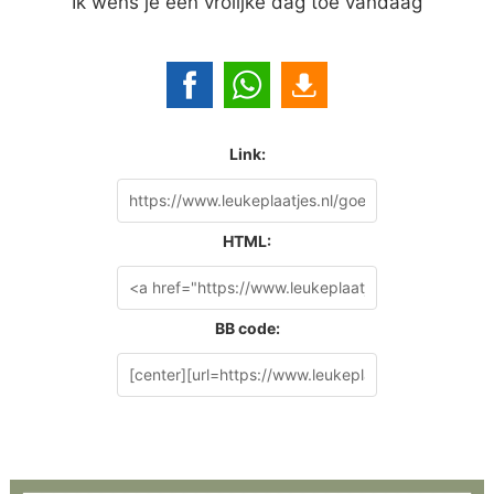
Ik wens je een vrolijke dag toe vandaag
Link:
HTML:
BB code: