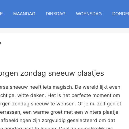
E
MAANDAG
DINSDAG
WOENSDAG
DONDE
w
rgen zondag sneeuw plaatjes
se sneeuw heeft iets magisch. De wereld lijkt even
sachtige, witte deken. Het is het perfecte moment om
gen zondag sneeuw te wensen. Of je nu zelf geniet
 verrassen, een warme groet met een winters plaatje
 afbeeldingen zijn zorgvuldig geselecteerd om dat
 zondag vast te leggen. Deel ze gemakkelijk via