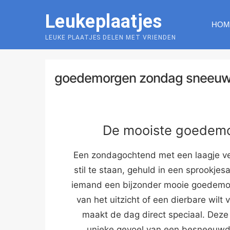
Skip
Leukeplaatjes
to
HOM
content
LEUKE PLAATJES DELEN MET VRIENDEN
goedemorgen zondag sneeu
De mooiste goedemo
Een zondagochtend met een laagje ver
stil te staan, gehuld in een sprookje
iemand een bijzonder mooie goedemor
van het uitzicht of een dierbare wilt
maakt de dag direct speciaal. Deze
unieke gevoel van een besneeuwde