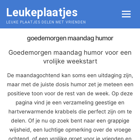
Skip
Leukeplaatjes
to
MENU
content
LEUKE PLAATJES DELEN MET VRIENDEN
goedemorgen maandag humor
Goedemorgen maandag humor voor een
vrolijke weekstart
De maandagochtend kan soms een uitdaging zijn,
maar met de juiste dosis humor zet je meteen een
positieve toon voor de rest van de week. Op deze
pagina vind je een verzameling geestige en
hartverwarmende krabbels die perfect zijn om te
delen. Of je nu op zoek bent naar een grappige
wijsheid, een luchtige opmerking over de vroege
ochtend, of een vrolijke groet voor je vrienden en