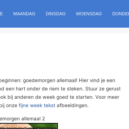
E
MAANDAG
DINSDAG
WOENSDAG
DONDE
beginnen: goedemorgen allemaal! Hier vind je een
nd een hart onder de riem te steken. Stuur ze gerust
ok bij anderen de week goed te starten. Voor meer
 bij onze
fijne week tekst
afbeeldingen.
emorgen allemaal 2