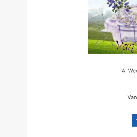
Al We
Van