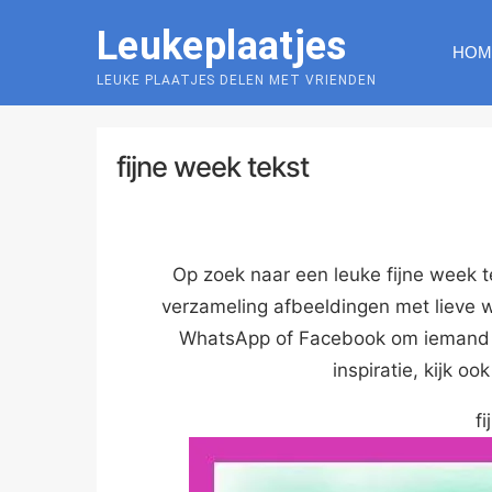
Skip
Leukeplaatjes
to
HOM
content
LEUKE PLAATJES DELEN MET VRIENDEN
fijne week tekst
Op zoek naar een leuke fijne week te
verzameling afbeeldingen met lieve 
WhatsApp of Facebook om iemand e
inspiratie, kijk oo
f