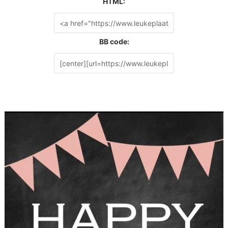
HTML:
BB code: