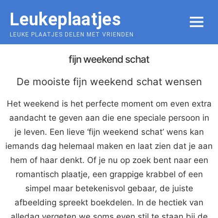
Skip
Leukeplaatjes
to
MENU
content
LEUKE PLAATJES DELEN MET VRIENDEN
fijn weekend schat
De mooiste fijn weekend schat wensen
Het weekend is het perfecte moment om even extra
aandacht te geven aan die ene speciale persoon in
je leven. Een lieve ‘fijn weekend schat’ wens kan
iemands dag helemaal maken en laat zien dat je aan
hem of haar denkt. Of je nu op zoek bent naar een
romantisch plaatje, een grappige krabbel of een
simpel maar betekenisvol gebaar, de juiste
afbeelding spreekt boekdelen. In de hectiek van
alledag vergeten we soms even stil te staan bij de