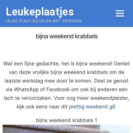
Skip
Leukeplaatjes
to
MENU
content
LEUKE PLAATJES DELEN MET VRIENDEN
bijna weekend krabbels
Wat een fijne gedachte, het is bijna weekend! Geniet
van deze vrolijke bijna weekend krabbels om de
laatste werkdag mee door te komen. Deel ze gerust
via WhatsApp of Facebook om ook bij anderen een
lach te veroorzaken. Voor nog meer weekendplezier,
kijk ook eens naar dit
prettig weekend gif
.
bijna weekend krabbels 1