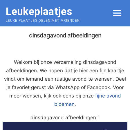
Skip
Leukeplaatjes
to
MENU
content
LEUKE PLAATJES DELEN MET VRIENDEN
dinsdagavond afbeeldingen
Welkom bij onze verzameling dinsdagavond
afbeeldingen. We hopen dat je hier een fijn kaartje
vindt om iemand een rustige avond te wensen. Deel
je favoriet gerust via WhatsApp of Facebook. Voor
meer wensen, kijk ook eens bij onze
fijne avond
bloemen
.
dinsdagavond afbeeldingen 1