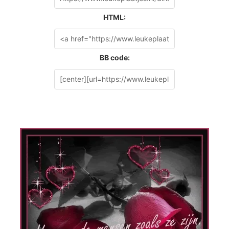
HTML:
BB code: