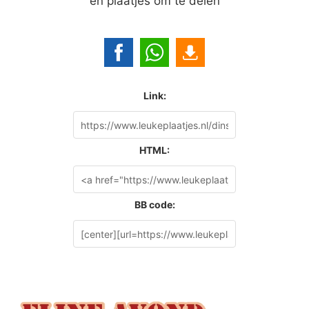
en plaatjes om te delen
Link:
HTML:
BB code: