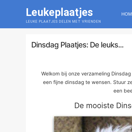
Skip
Leukeplaatjes
to
HOM
content
LEUKE PLAATJES DELEN MET VRIENDEN
Dinsdag Plaatjes: De leuks...
Welkom bij onze verzameling Dinsdag 
een fijne dinsdag te wensen. Stuur 
een bee
De mooiste Dins