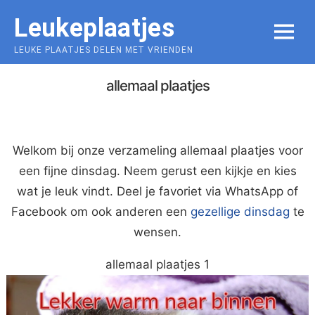
Skip
Leukeplaatjes
to
MENU
content
LEUKE PLAATJES DELEN MET VRIENDEN
allemaal plaatjes
Welkom bij onze verzameling allemaal plaatjes voor
een fijne dinsdag. Neem gerust een kijkje en kies
wat je leuk vindt. Deel je favoriet via WhatsApp of
Facebook om ook anderen een
gezellige dinsdag
te
wensen.
allemaal plaatjes 1