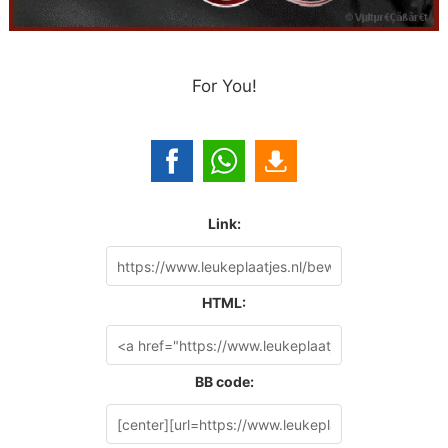
For You!
Link:
HTML:
BB code: