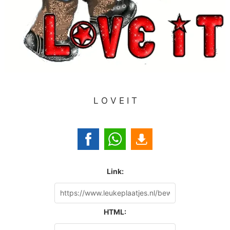
L O V E I T
Link:
HTML: