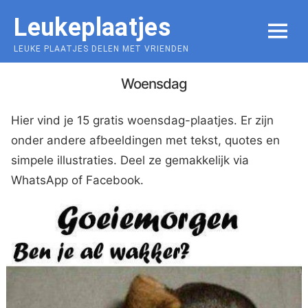
Skip
Leukeplaatjes
to
MENU
content
LEUKE PLAATJES DELEN MET VRIENDEN
Woensdag
Hier vind je 15 gratis woensdag-plaatjes. Er zijn
onder andere afbeeldingen met tekst, quotes en
simpele illustraties. Deel ze gemakkelijk via
WhatsApp of Facebook.