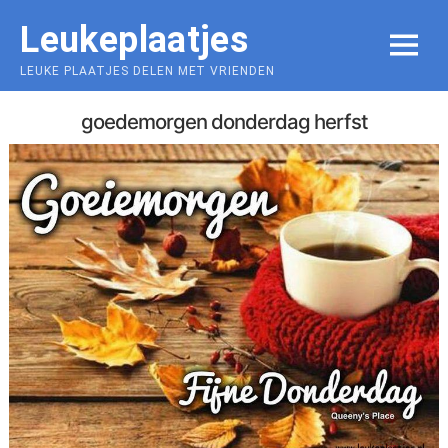
Skip
Leukeplaatjes
to
MENU
content
LEUKE PLAATJES DELEN MET VRIENDEN
goedemorgen donderdag herfst