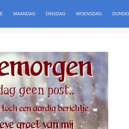
E
MAANDAG
DINSDAG
WOENSDAG
DONDE