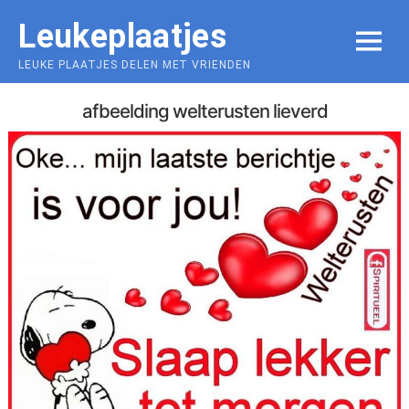
Skip
Leukeplaatjes
to
MENU
content
LEUKE PLAATJES DELEN MET VRIENDEN
afbeelding welterusten lieverd