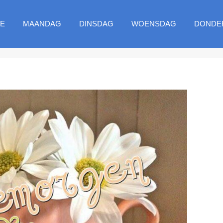
E
MAANDAG
DINSDAG
WOENSDAG
DONDE