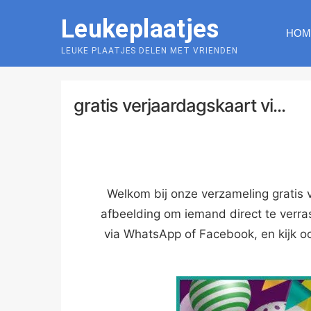
Skip
Leukeplaatjes
to
HOM
content
LEUKE PLAATJES DELEN MET VRIENDEN
gratis verjaardagskaart vi...
Welkom bij onze verzameling gratis
afbeelding om iemand direct te verra
via WhatsApp of Facebook, en kijk o