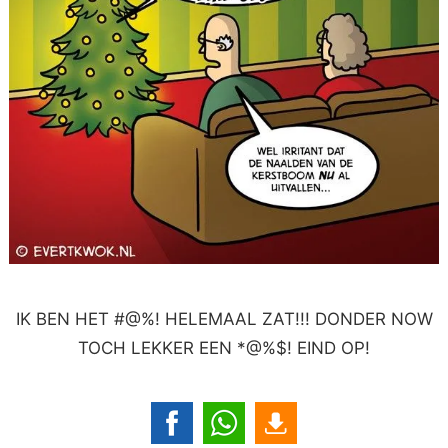
IK BEN HET #@%! HELEMAAL ZAT!!! DONDER NOW
TOCH LEKKER EEN *@%$! EIND OP!