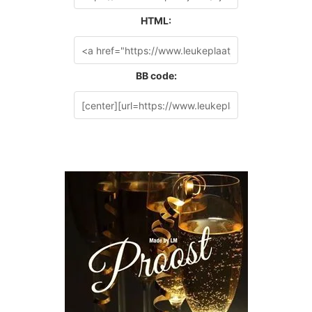
HTML:
BB code: