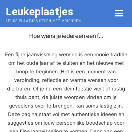
Skip
Leukeplaatjes
to
MENU
content
LEUKE PLAATJES DELEN MET VRIENDEN
Hoe wens je iedereen een f...
Een fijne jaarwisseling wensen is een mooie traditie
om het oude jaar af te sluiten en het nieuwe met
hoop te beginnen. Het is een moment van
verbinding, reflectie en warme wensen voor
dierbaren. Of je nu een klein feestje viert of rustig
thuis bent, de juiste woorden vinden om je
gevoelens over te brengen, kan soms lastig zijn.
Deze pagina staat vol met authentieke ideeën en
suggesties om jouw persoonlijke boodschap voor
een fijne jaarwisseling te vormen. Denk aan een