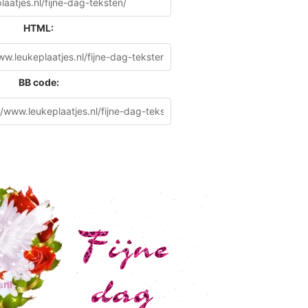
HTML:
BB code: