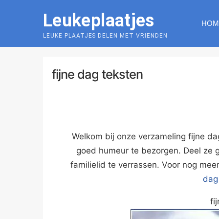
Skip
Leukeplaatjes
to
HOM
content
LEUKE PLAATJES DELEN MET VRIENDEN
fijne dag teksten
Welkom bij onze verzameling fijne da
goed humeur te bezorgen. Deel ze 
familielid te verrassen. Voor nog meer
dag
fi