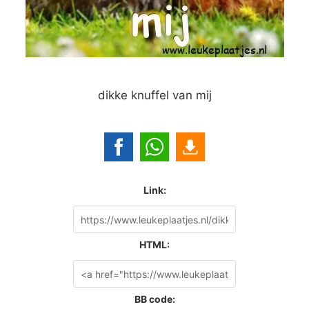
dikke knuffel van mij
Link:
HTML:
BB code: