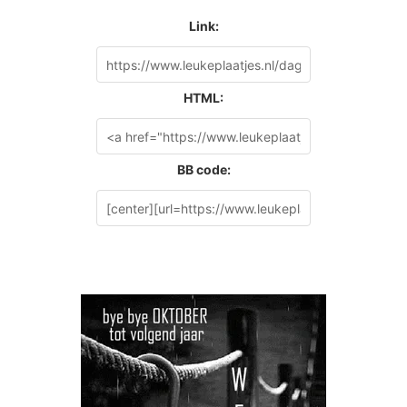
Link:
HTML:
BB code: