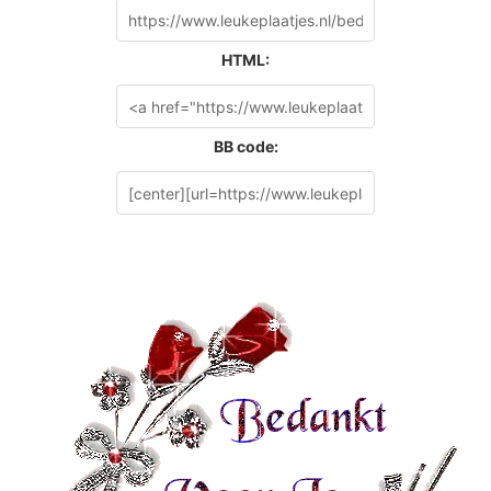
HTML:
BB code: