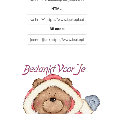
HTML:
BB code: