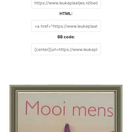
HTML:
BB code: