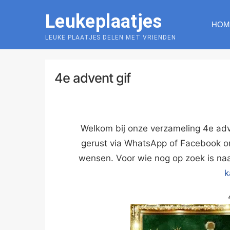
Skip
Leukeplaatjes
to
HOM
content
LEUKE PLAATJES DELEN MET VRIENDEN
4e advent gif
Welkom bij onze verzameling 4e adv
gerust via WhatsApp of Facebook o
wensen. Voor wie nog op zoek is naa
k