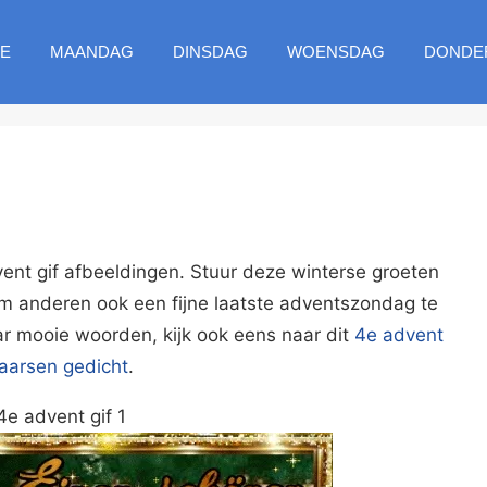
E
MAANDAG
DINSDAG
WOENSDAG
DONDE
ent gif afbeeldingen. Stuur deze winterse groeten
m anderen ook een fijne laatste adventszondag te
r mooie woorden, kijk ook eens naar dit
4e advent
aarsen gedicht
.
4e advent gif 1