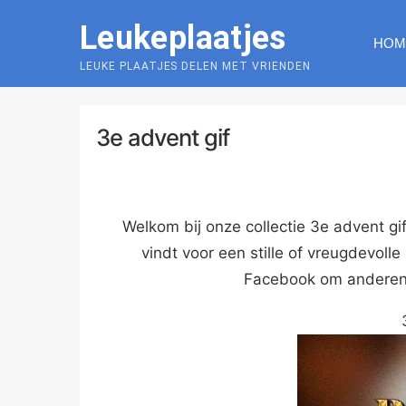
Skip
Leukeplaatjes
to
HOM
content
LEUKE PLAATJES DELEN MET VRIENDEN
3e advent gif
Welkom bij onze collectie 3e advent gi
vindt voor een stille of vreugdevoll
Facebook om anderen 