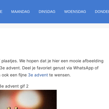
E
MAANDAG
DINSDAG
WOENSDAG
DONDE
f plaatjes. We hopen dat je hier een mooie afbeelding
e 3e advent. Deel je favoriet gerust via WhatsApp of
ook een fijne
3e advent
te wensen.
3e advent gif 2